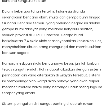
Bencana Bengkulu Selatan
Menyelamat
Nyawa
Dalam beberapa tahun terakhir, Indonesia dilanda
dalam
serangkaian bencana alam, mulai dari gempa bumi hingga
Bencana
Bengkulu
tsunami. Bencana terbaru yang melanda negara ini adalah
Selatan
gempa bumi dahsyat yang melanda Bengkulu Selatan,
sebuah provinsi di Pulau Sumatera. Gempa bumi
berkekuatan 7,4 skala Richter menyebabkan kerusakan luas,
menyebabkan ribuan orang mengungsi dan membutuhkan
bantuan segera.
Namun, meskipun skala bencananya besar, jumlah korban
tewas sangat rendah. Hal ini dapat dikaitkan dengan sistem
peringatan dini yang diterapkan di wilayah tersebut. Sistem
ini memperingatkan warga akan bahaya yang akan terjadi,
memberi mereka waktu yang berharga untuk mengungsi ke
tempat yang aman.
Sistem peringatan dini sangat penting di daerah rawan