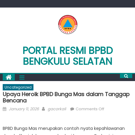
Skip
to
content
PORTAL RESMI BPBD
BENGKULU SELATAN
Uncategorized
Upaya Heroik BPBD Bunga Mas dalam Tanggap
Bencana
Posted
Author
on
January 11, 2026
gacorkali
Comments Off
on
Upaya
Heroik
BPBD Bunga Mas merupakan contoh nyata kepahlawanan
BPBD