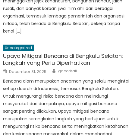
meninggalkan jejak kehancuran, bangunan hancur, jalan
rusak, dan banyak korban jiwa. Tim ahli dari berbagai
organisasi, termasuk lembaga pemerintah dan organisasi
nirlaba, telah berada di Bengkulu Selatan, bekerja tanpa
kenal […]
Uncategorized
Upaya Mitigasi Bencana di Bengkulu Selatan:
Langkah yang Perlu Diperhatikan
Author
Posted
gacorkali
December 31, 2025
on
Bencana alam merupakan ancaman yang selalu mengintai
setiap daerah di Indonesia, termasuk Bengkulu Selatan.
Untuk mengurangi risiko bencana dan melindungi
masyarakat dari dampaknya, upaya mitigasi bencana
sangat penting dilakukan. Upaya mitigasi bencana
merupakan serangkaian langkah yang bertujuan untuk
mengurangi risiko bencana serta meningkatkan ketahanan
dan kesiapsiagaan masyarakat dalam menghadapi