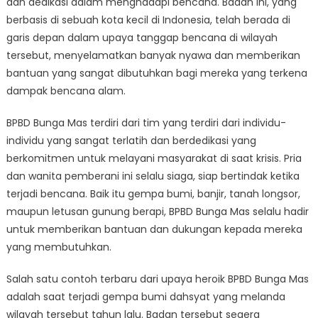
dan dedikasi dalam menghadapi bencana. Badan ini, yang
Bunga
Mas
berbasis di sebuah kota kecil di Indonesia, telah berada di
dalam
garis depan dalam upaya tanggap bencana di wilayah
Tanggap
tersebut, menyelamatkan banyak nyawa dan memberikan
Bencana
bantuan yang sangat dibutuhkan bagi mereka yang terkena
dampak bencana alam.
BPBD Bunga Mas terdiri dari tim yang terdiri dari individu-
individu yang sangat terlatih dan berdedikasi yang
berkomitmen untuk melayani masyarakat di saat krisis. Pria
dan wanita pemberani ini selalu siaga, siap bertindak ketika
terjadi bencana. Baik itu gempa bumi, banjir, tanah longsor,
maupun letusan gunung berapi, BPBD Bunga Mas selalu hadir
untuk memberikan bantuan dan dukungan kepada mereka
yang membutuhkan.
Salah satu contoh terbaru dari upaya heroik BPBD Bunga Mas
adalah saat terjadi gempa bumi dahsyat yang melanda
wilayah tersebut tahun lalu. Badan tersebut segera