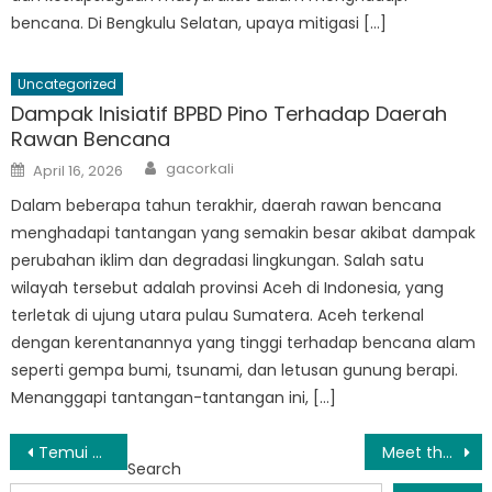
bencana. Di Bengkulu Selatan, upaya mitigasi […]
Uncategorized
Dampak Inisiatif BPBD Pino Terhadap Daerah
Rawan Bencana
Author
Posted
gacorkali
April 16, 2026
on
Dalam beberapa tahun terakhir, daerah rawan bencana
menghadapi tantangan yang semakin besar akibat dampak
perubahan iklim dan degradasi lingkungan. Salah satu
wilayah tersebut adalah provinsi Aceh di Indonesia, yang
terletak di ujung utara pulau Sumatera. Aceh terkenal
dengan kerentanannya yang tinggi terhadap bencana alam
seperti gempa bumi, tsunami, dan letusan gunung berapi.
Menanggapi tantangan-tantangan ini, […]
Post
Temui Tim: Didalam Operasional BPBD Ulu Manna
Meet the Team at BPBD Manna Bengkulu Selatan: Heroes of Disaster Response
Search